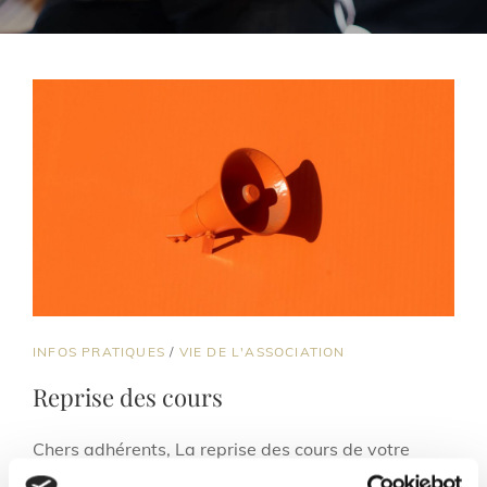
CAT
INFOS PRATIQUES
/
VIE DE L'ASSOCIATION
LINKS
Reprise des cours
Chers adhérents, La reprise des cours de votre
Centre Musical aura lieu le mercredi 2 octobre dès