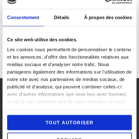
9h (piano) et le samedi 5 octobre dès 9h (piano &
guitare). Votre
Consentement
Détails
À propos des cookies
REPRISE
LIRE LA SUITE
DES
Ce site web utilise des cookies.
COURS
POSTED-
BY
BYLINE
13 SEPTEMBRE 2024
CENTRE MUSICAL SD
Les cookies nous permettent de personnaliser le contenu
ON
LINE
et les annonces, d'offrir des fonctionnalités relatives aux
médias sociaux et d'analyser notre trafic. Nous
partageons également des informations sur l'utilisation de
notre site avec nos partenaires de médias sociaux, de
publicité et d'analyse, qui peuvent combiner celles-ci
avec d'autres informations que vous leur avez fournies
L’association
ou qu'ils ont collectées lors de votre utilisation de leurs
Modalités d’inscription
services.
Les cours
TOUT AUTORISER
Actualités